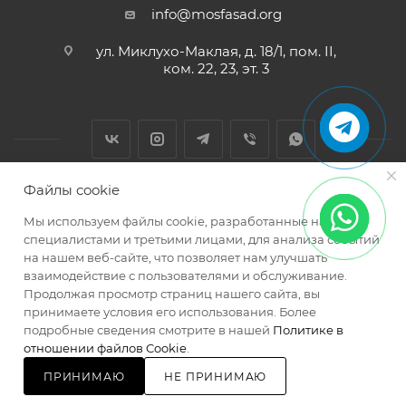
info@mosfasad.org
ул. Миклухо-Маклая, д. 18/1, пом. II,
ком. 22, 23, эт. 3
Файлы cookie
2026 © МОСФАСАД Интернет-магазин кровельных и
Мы используем файлы cookie, разработанные нашими
фасадных материалов
специалистами и третьими лицами, для анализа событий
на нашем веб-сайте, что позволяет нам улучшать
взаимодействие с пользователями и обслуживание.
Продолжая просмотр страниц нашего сайта, вы
принимаете условия его использования. Более
подробные сведения смотрите в нашей
Политике в
Разработано в
отношении файлов Cookie
.
ПРИНИМАЮ
НЕ ПРИНИМАЮ