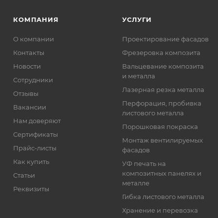
КОМПАНИЯ
УСЛУГИ
О компании
Проектирование фасадов
Контакты
Фрезеровка композита
Новости
Вальцевание композита
и металла
Сотрудники
Лазерная резка металла
Отзывы
Перфорация, пробивка
Вакансии
листового металла
Нам доверяют
Порошковая покраска
Сертификаты
Монтаж вентилируемых
Прайс-листы
фасадов
Как купить
УФ печать на
композитных панелях и
Статьи
металле
Реквизиты
Гибка листового металла
Хранение и перевозка