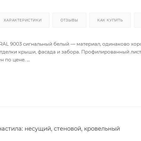
ХАРАКТЕРИСТИКИ
ОТЗЫВЫ
КАК КУПИТЬ
RAL 9003 сигнальный белый — материал, одинаково хо
тделки крыши, фасада и забора. Профилированный лист
н по цене.
пользуют при строительстве в любых климатических усл
рактеристикам:
инкованная сталь — гарантия долговечности;
роизводстве высота ребра — залог прочности материал
тие — защита от вредного воздействия окружающей ср
астила: несущий, стеновой, кровельный