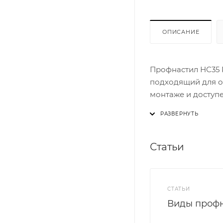
ОПИСАНИЕ
Профнастил НС35 
подходящий для о
монтаже и доступе
Такой профлист ис
благодаря его ха
Статьи
высокопрочная оц
выверенная при п
полимерное покры
СТАТЬИ
Виды профн