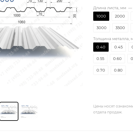
Длина листа, мм
—
1000
2000
3000
3500
Толщина металла, 
0.40
0.45
0.55
0.60
0
0.70
0.80
Цены носят ознакоми
отдела продаж.