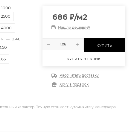
1000
686
₽
/м2
2500
Нашли дешевле?
4000
мм
—
0.40
КУПИТЬ
0.50
.65
КУПИТЬ В 1 КЛИК
Рассчитать доставку
Хочу в подарок
тельный характер. Точную стоимость уточняйте у менеджера