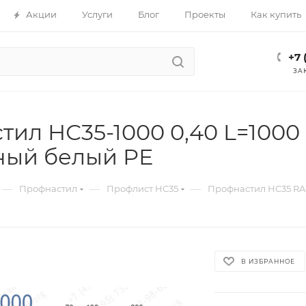
Акции
Услуги
Блог
Проекты
Как купить
+7 
ЗА
ил НС35-1000 0,40 L=1000 
ный белый РЕ
—
—
—
Профнастил
Профлист НС35
Профнастил НС35 RA
В ИЗБРАННОЕ