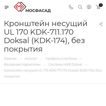
0
Кронштейн несущий
UL 170 KDK-711.170
Doksal (KDK-174), без
покрытия
—
—
—
Главная
Каталог
Профиль и системы
—
—
Фасадные подсистемы
Системы НВФ Doksal
Кронштейн несущий UL 170 KDK-711.170 Doksal (KDK-174), без
покрытия