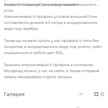
беспрепятственную установку панелей.
панелей толщиной 3 мм (оформление внешнего
угла).
Алюминиевый V-профиль угловой внешний 3 мм
поставляется длиной 4,5 метра в анодированном
виде под серебро.
Также вы можете купить у нас профиль V-типа без
покрытия, в анодированном виде под золото, либо
окрашенном в любой цвет RAL.
Заказать алюминиевый V профиль в компании
Мосфасад можно у нас на сайте, а также отправив
заявку менеджерам отдела продаж.
Галерея
1/1
—