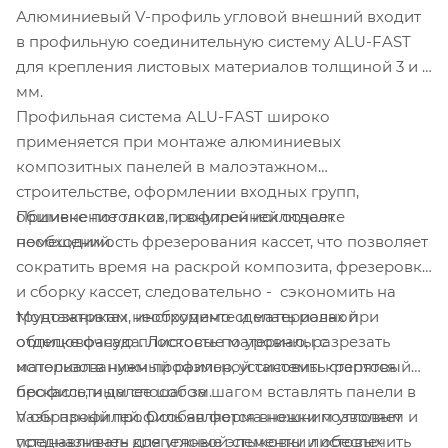
Алюминиевый V-профиль угловой внешний входит
в профильную соединительную систему ALU-FAST
для крепления листовых материалов толщиной 3 и 4
мм.
Профильная система ALU-FAST широко
применяется при монтаже алюминиевых
композитных панелей в малоэтажном
строительстве, оформлении входных групп,
обшивке потолков, и внутренней отделке
Применение таких профилей исключает
помещений.
необходимость фрезерования кассет, что позволяет
сократить время на раскрой композита, фрезеровку
и сборку кассет, следовательно - сэкономить на
трудозатратах, инструменте и материалах при
Монтажникам необходимо сделать ровной
отделке фасада. Листовые материалы с
облицовочную плоскость по уровню, разрезать
использованием профильной системы крепятся
материал в нужный размер, установить стартовый
бескассетным способом.
профиль, и далее шаг за шагом вставлять панели в
пазы профилей. Особая форма ножки позволяет
V образный профиль является внешним угловым и
устанавливать крепежные элементы и обеспечить
предназначен для угловой стыковки листовых