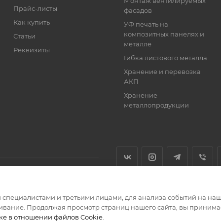
Монтаж вентилируемых
Прайс-листы
фасадов
Как купить
УФ печать на
композитных панелях и
Статьи
металле
Реквизиты
Гибка листового металла
Хранение и перевозка
АКП
Хранение
металлопродукции
специалистами и третьими лицами, для анализа событий на наше
тернет-магазин кровельных и фасадных материалов
ивание. Продолжая просмотр страниц нашего сайта, вы принимае
ке в отношении файлов Cookie
.