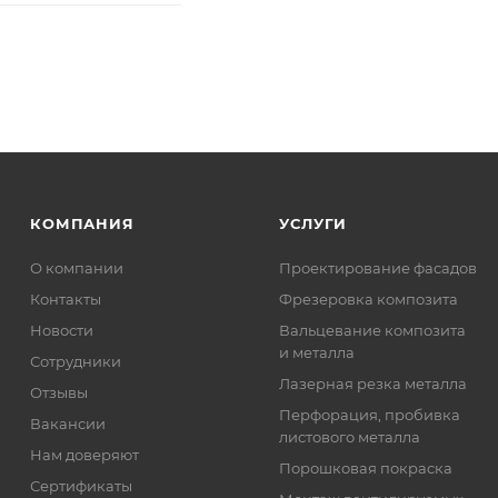
КОМПАНИЯ
УСЛУГИ
О компании
Проектирование фасадов
Контакты
Фрезеровка композита
Новости
Вальцевание композита
и металла
Сотрудники
Лазерная резка металла
Отзывы
Перфорация, пробивка
Вакансии
листового металла
Нам доверяют
Порошковая покраска
Сертификаты