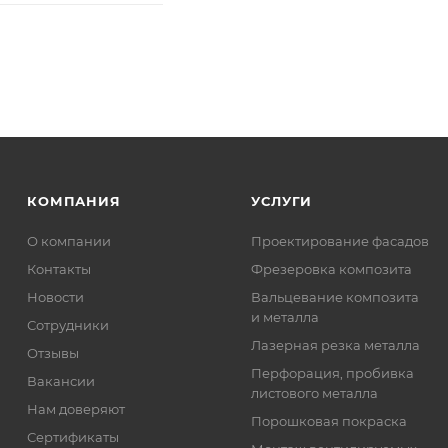
КОМПАНИЯ
УСЛУГИ
О компании
Проектирование фасадов
Контакты
Фрезеровка композита
Новости
Вальцевание композита
и металла
Сотрудники
Лазерная резка металла
Отзывы
Перфорация, пробивка
Вакансии
листового металла
Нам доверяют
Порошковая покраска
Сертификаты