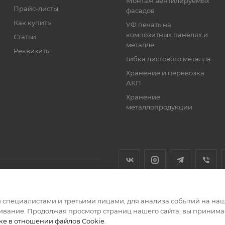
Монтаж вентилируемых
Прайс-листы
фасадов
Как купить
УФ печать на
композитных панелях и
Статьи
металле
Реквизиты
Гибка листового металла
Хранение и перевозка
АКП
Хранение
металлопродукции
специалистами и третьими лицами, для анализа событий на наше
тернет-магазин кровельных и фасадных материалов
ивание. Продолжая просмотр страниц нашего сайта, вы принимае
ке в отношении файлов Cookie
.