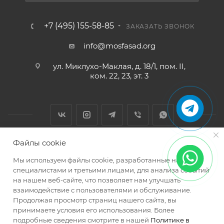
+7 (495) 155-58-85
ЗАКАЗАТЬ ЗВОНОК
info@mosfasad.org
ул. Миклухо-Маклая, д. 18/1, пом. II,
ком. 22, 23, эт. 3
Файлы cookie
2026 © МОСФАСАД Интернет-магазин кровельных и
Мы используем файлы cookie, разработанные нашими
фасадных материалов
специалистами и третьими лицами, для анализа событий
на нашем веб-сайте, что позволяет нам улучшать
взаимодействие с пользователями и обслуживание.
Продолжая просмотр страниц нашего сайта, вы
принимаете условия его использования. Более
подробные сведения смотрите в нашей
Политике в
Разработано в