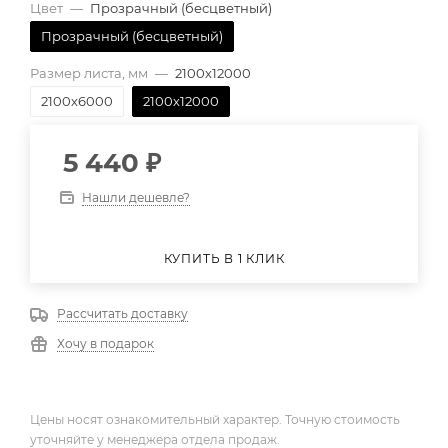
Цвет
—
Прозрачный (бесцветный)
Прозрачный (бесцветный)
Размер листа, мм
—
2100х12000
2100х6000
2100х12000
5 440
₽
Нашли дешевле?
КУПИТЬ В 1 КЛИК
Рассчитать доставку
Хочу в подарок
Цены носят ознакомительный характер. Точную стоимость
уточняйте у менеджера отдела продаж.