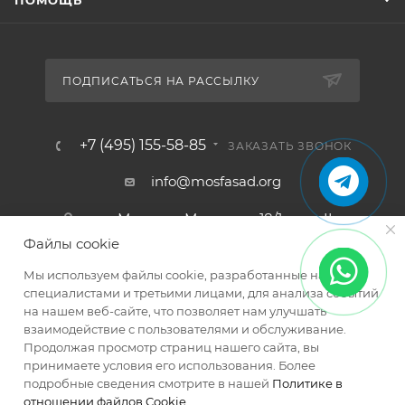
ПОДПИСАТЬСЯ НА РАССЫЛКУ
+7 (495) 155-58-85
ЗАКАЗАТЬ ЗВОНОК
info@mosfasad.org
ул. Миклухо-Маклая, д. 18/1, пом. II,
ком. 22, 23, эт. 3
Файлы cookie
Мы используем файлы cookie, разработанные нашими
специалистами и третьими лицами, для анализа событий
на нашем веб-сайте, что позволяет нам улучшать
взаимодействие с пользователями и обслуживание.
Продолжая просмотр страниц нашего сайта, вы
принимаете условия его использования. Более
2026 © МОСФАСАД Интернет-магазин кровельных и
подробные сведения смотрите в нашей
Политике в
фасадных материалов
отношении файлов Cookie
.