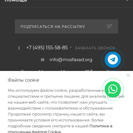
ПОДПИСАТЬСЯ НА РАССЫЛКУ
+7 (495) 155-58-85
ЗАКАЗАТЬ ЗВОНОК
info@mosfasad.org
ул. Миклухо-Маклая, д. 18/1, пом. II,
ком. 22, 23, эт. 3
Файлы cookie
Мы используем файлы cookie, разработанные нашими
специалистами и третьими лицами, для анализа событий
на нашем веб-сайте, что позволяет нам улучшать
взаимодействие с пользователями и обслуживание.
Продолжая просмотр страниц нашего сайта, вы
принимаете условия его использования. Более
2026 © МОСФАСАД Интернет-магазин кровельных и
подробные сведения смотрите в нашей
Политике в
фасадных материалов
отношении файлов Cookie
.