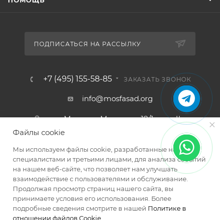
ПОДПИСАТЬСЯ НА РАССЫЛКУ
+7 (495) 155-58-85
ЗАКАЗАТЬ ЗВОНОК
info@mosfasad.org
ул. Миклухо-Маклая, д. 18/1, пом. II,
ком. 22, 23, эт. 3
Файлы cookie
Мы используем файлы cookie, разработанные нашими
специалистами и третьими лицами, для анализа событий
на нашем веб-сайте, что позволяет нам улучшать
взаимодействие с пользователями и обслуживание.
Продолжая просмотр страниц нашего сайта, вы
принимаете условия его использования. Более
2026 © МОСФАСАД Интернет-магазин кровельных и
подробные сведения смотрите в нашей
Политике в
фасадных материалов
отношении файлов Cookie
.