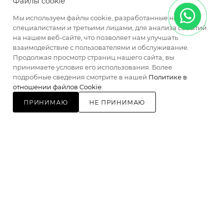
Файлы cookie
Мы используем файлы cookie, разработанные нашими
ПОДПИСАТЬСЯ НА РАССЫЛКУ
специалистами и третьими лицами, для анализа событий
на нашем веб-сайте, что позволяет нам улучшать
взаимодействие с пользователями и обслуживание.
+7 (495) 155-58-85
ЗАКАЗАТЬ ЗВОНОК
Продолжая просмотр страниц нашего сайта, вы
принимаете условия его использования. Более
info@mosfasad.org
подробные сведения смотрите в нашей
Политике в
отношении файлов Cookie
.
ул. Миклухо-Маклая, д. 18/1, пом. II,
ПРИНИМАЮ
НЕ ПРИНИМАЮ
ком. 22, 23, эт. 3
2026 © МОСФАСАД Интернет-магазин кровельных и
фасадных материалов