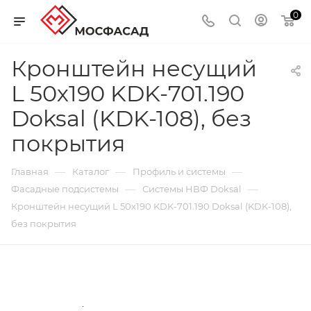
0
Кронштейн несущий
L 50х190 KDK-701.190
Doksal (KDK-108), без
покрытия
—
—
—
Главная
Каталог
Профиль и системы
—
—
Фасадные подсистемы
Системы НВФ Doksal
Кронштейн несущий L 50х190 KDK-701.190 Doksal (KDK-108),
без покрытия