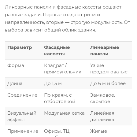
Линеарные панели и фасадные кассеты решают
разные задачи. Первые создают ритм и
направленность, вторые — строгую модульность. От
выбора зависит общий облик здания.
Параметр
Фасадные
Линеарные
кассеты
панели
Форма
Квадрат /
Узкие
прямоугольник
продолговатые
Длина
До 1,5 м
До 6 м и более
Соединение
По краям, с
Замковое,
отбортовкой
скрытое
Визуальный
Модульная сетка
Линейная
эффект
динамика
Применение
Офисы, ТЦ,
Жилые